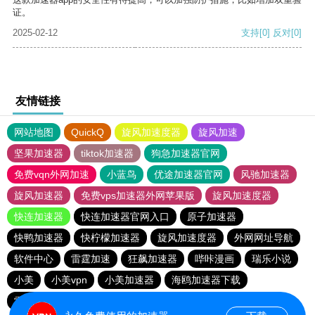
证。
2025-02-12
支持
[0]
反对
[0]
友情链接
网站地图
QuickQ
旋风加速度器
旋风加速
坚果加速器
tiktok加速器
狗急加速器官网
免费vqn外网加速
小蓝鸟
优途加速器官网
风驰加速器
旋风加速器
免费vps加速器外网苹果版
旋风加速度器
快连加速器
快连加速器官网入口
原子加速器
快鸭加速器
快柠檬加速器
旋风加速度器
外网网址导航
软件中心
雷霆加速
狂飙加速器
哔咔漫画
瑞乐小说
小美
小美vpn
小美加速器
海鸥加速器下载
雷霆加速版ins
雷霆加速下载
海鸥加速度
雷霆加速