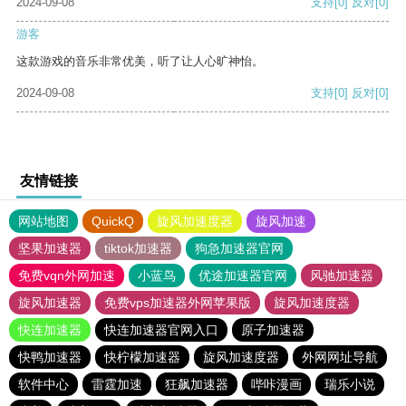
2024-09-08
支持
[0]
反对
[0]
游客
这款游戏的音乐非常优美，听了让人心旷神怡。
2024-09-08
支持
[0]
反对
[0]
友情链接
网站地图
QuickQ
旋风加速度器
旋风加速
坚果加速器
tiktok加速器
狗急加速器官网
免费vqn外网加速
小蓝鸟
优途加速器官网
风驰加速器
旋风加速器
免费vps加速器外网苹果版
旋风加速度器
快连加速器
快连加速器官网入口
原子加速器
快鸭加速器
快柠檬加速器
旋风加速度器
外网网址导航
软件中心
雷霆加速
狂飙加速器
哔咔漫画
瑞乐小说