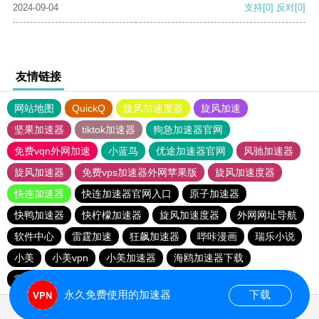
2024-09-04
支持
[0]
反对
[0]
友情链接
网站地图
QuickQ
旋风加速度器
旋风加速
坚果加速器
tiktok加速器
狗急加速器官网
免费vqn外网加速
小蓝鸟
优途加速器官网
风驰加速器
旋风加速器
免费vps加速器外网苹果版
旋风加速度器
快连加速器
快连加速器官网入口
原子加速器
快鸭加速器
快柠檬加速器
旋风加速度器
外网网址导航
软件中心
雷霆加速
狂飙加速器
哔咔漫画
瑞乐小说
小美
小美vpn
小美加速器
海鸥加速器下载
雷霆加速版ins
雷霆加速下载
海鸥加速度
雷霆加速
永久免费使用的加速器
下载