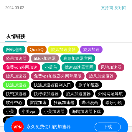
2024-09-02
支持
[0]
反对
[0]
友情链接
网站地图
QuickQ
旋风加速度器
旋风加速
坚果加速器
tiktok加速器
狗急加速器官网
免费vqn外网加速
小蓝鸟
优途加速器官网
风驰加速器
旋风加速器
免费vps加速器外网苹果版
旋风加速度器
快连加速器
快连加速器官网入口
原子加速器
快鸭加速器
快柠檬加速器
旋风加速度器
外网网址导航
软件中心
雷霆加速
狂飙加速器
哔咔漫画
瑞乐小说
小美
小美vpn
小美加速器
海鸥加速器下载
雷霆加速版ins
雷霆加速下载
海鸥加速度
雷霆加速
永久免费使用的加速器
下载