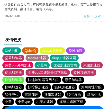
这款软件非常实用，可以帮助我解决很多问题。比如，我可以使用它来
查找资料、翻译语言、编写代码等。
2024-10-10
支持
[0]
反对
[0]
友情链接
网站地图
QuickQ
旋风加速度器
旋风加速
坚果加速器
tiktok加速器
狗急加速器官网
免费vqn外网加速
小蓝鸟
优途加速器官网
风驰加速器
旋风加速器
免费vps加速器外网苹果版
旋风加速度器
快连加速器
快连加速器官网入口
原子加速器
快鸭加速器
快柠檬加速器
旋风加速度器
外网网址导航
软件中心
雷霆加速
狂飙加速器
哔咔漫画
瑞乐小说
小美
小美vpn
小美加速器
海鸥加速器下载