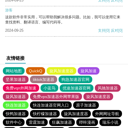
2024-09-25
支持
[0]
反对
[0]
游客
这款软件非常实用，可以帮助我解决很多问题。比如，我可以使用它来
查找资料、翻译语言、编写代码等。
2024-09-25
支持
[0]
反对
[0]
友情链接
网站地图
QuickQ
旋风加速度器
旋风加速
坚果加速器
tiktok加速器
狗急加速器官网
免费vqn外网加速
小蓝鸟
优途加速器官网
风驰加速器
旋风加速器
免费vps加速器外网苹果版
旋风加速度器
快连加速器
快连加速器官网入口
原子加速器
快鸭加速器
快柠檬加速器
旋风加速度器
外网网址导航
软件中心
雷霆加速
狂飙加速器
哔咔漫画
瑞乐小说