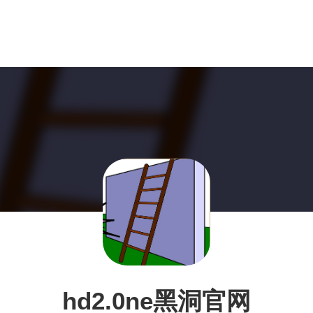
hd2.0ne黑洞官网