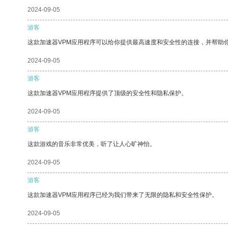
2024-09-05
游客
这款加速器VPM应用程序可以给你提供最高速度和安全性的连接，并帮助
2024-09-05
游客
这款加速器VPM应用程序提供了顶级的安全性和隐私保护。
2024-09-05
游客
这款游戏的音乐非常优美，听了让人心旷神怡。
2024-09-05
游客
这款加速器VPM应用程序已经为我们带来了无限的隐私和安全性保护。
2024-09-05