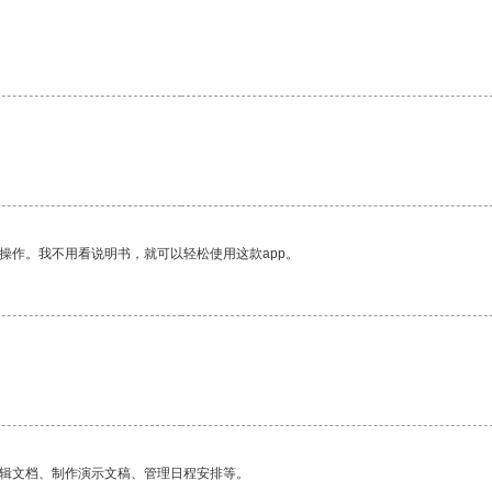
操作。我不用看说明书，就可以轻松使用这款app。
编辑文档、制作演示文稿、管理日程安排等。