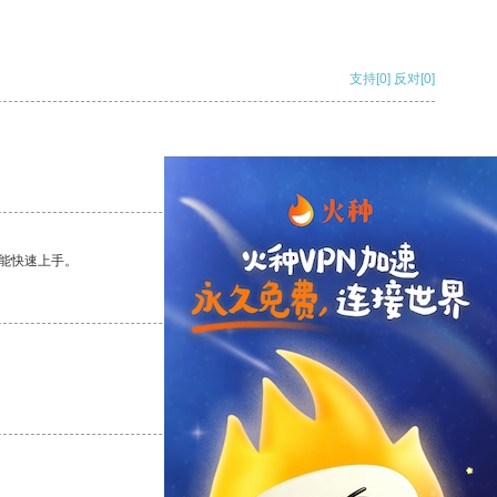
支持
[0]
反对
[0]
支持
[0]
反对
[0]
能快速上手。
支持
[0]
反对
[0]
支持
[0]
反对
[0]