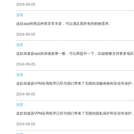
2024-09-05
游客
这款app的商品种类非常丰富，可以满足我所有的购物需求。
2024-09-05
游客
这款加速器app的加速效果一般，可以再提升一下，比如能够支持更多地
2024-09-05
游客
这款加速器VPM应用程序已经为我们带来了无限的流畅体验和安全性保护
2024-09-05
游客
这款加速器VPM应用程序已经为我们带来了无限的隐私保护和安全性保护
2024-09-05