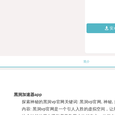
安
简介
黑洞加速器app
探索神秘的黑洞vp官网关键词: 黑洞vp官网, 神秘
内容: 黑洞vp官网是一个引人入胜的虚拟空间，让