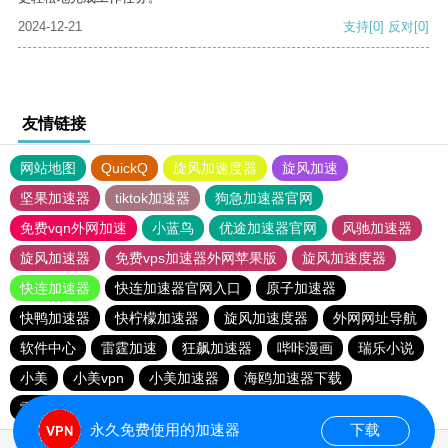
2024-12-21
支持
[0]
反对
[0]
友情链接
网站地图
QuickQ
旋风加速度器
旋风加速
坚果加速器
tiktok加速器
狗急加速器官网
免费vqn外网加速
小蓝鸟
优途加速器官网
风驰加速器
旋风加速器
免费vps加速器外网苹果版
旋风加速度器
快连加速器
快连加速器官网入口
原子加速器
快鸭加速器
快柠檬加速器
旋风加速度器
外网网址导航
软件中心
雷霆加速
狂飙加速器
哔咔漫画
瑞乐小说
小美
小美vpn
小美加速器
海鸥加速器下载
雷霆加速版ins
雷霆加速下载
海鸥加速度
雷霆加速
永久免费使用的加速器
下载