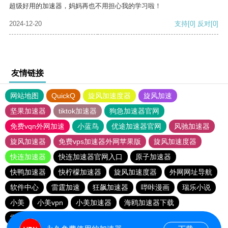
超级好用的加速器，妈妈再也不用担心我的学习啦！
2024-12-20
支持
[0]
反对
[0]
友情链接
网站地图
QuickQ
旋风加速度器
旋风加速
坚果加速器
tiktok加速器
狗急加速器官网
免费vqn外网加速
小蓝鸟
优途加速器官网
风驰加速器
旋风加速器
免费vps加速器外网苹果版
旋风加速度器
快连加速器
快连加速器官网入口
原子加速器
快鸭加速器
快柠檬加速器
旋风加速度器
外网网址导航
软件中心
雷霆加速
狂飙加速器
哔咔漫画
瑞乐小说
小美
小美vpn
小美加速器
海鸥加速器下载
雷霆加速版ins
雷霆加速下载
海鸥加速度
雷霆加速