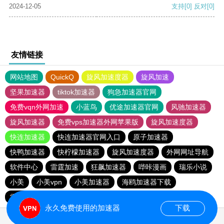
2024-12-05
支持
[0]
反对
[0]
友情链接
网站地图
QuickQ
旋风加速度器
旋风加速
坚果加速器
tiktok加速器
狗急加速器官网
免费vqn外网加速
小蓝鸟
优途加速器官网
风驰加速器
旋风加速器
免费vps加速器外网苹果版
旋风加速度器
快连加速器
快连加速器官网入口
原子加速器
快鸭加速器
快柠檬加速器
旋风加速度器
外网网址导航
软件中心
雷霆加速
狂飙加速器
哔咔漫画
瑞乐小说
小美
小美vpn
小美加速器
海鸥加速器下载
雷霆加速版ins
雷霆加速下载
海鸥加速度
雷霆加速
永久免费使用的加速器
下载