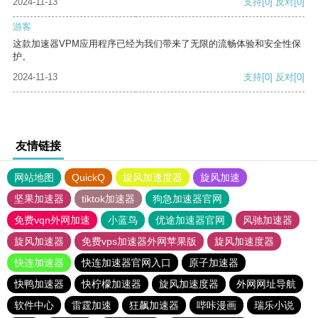
2024-11-13
支持
[0]
反对
[0]
游客
这款加速器VPM应用程序已经为我们带来了无限的流畅体验和安全性保
护。
2024-11-13
支持
[0]
反对
[0]
友情链接
网站地图
QuickQ
旋风加速度器
旋风加速
坚果加速器
tiktok加速器
狗急加速器官网
免费vqn外网加速
小蓝鸟
优途加速器官网
风驰加速器
旋风加速器
免费vps加速器外网苹果版
旋风加速度器
快连加速器
快连加速器官网入口
原子加速器
快鸭加速器
快柠檬加速器
旋风加速度器
外网网址导航
软件中心
雷霆加速
狂飙加速器
哔咔漫画
瑞乐小说