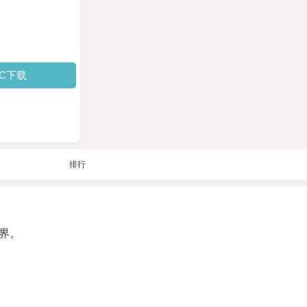
PC下载
排行
界。