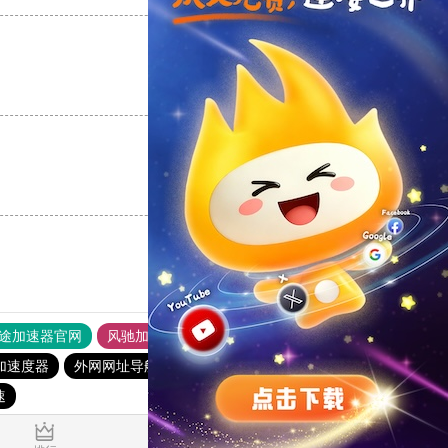
支持
[0]
反对
[0]
支持
[0]
反对
[0]
途加速器官网
风驰加速器
旋风加速器
加速度器
外网网址导航
软件中心
雷霆加速
狂飙加速器
速