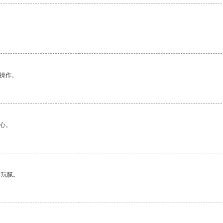
悉操作。
心。
有玩腻。