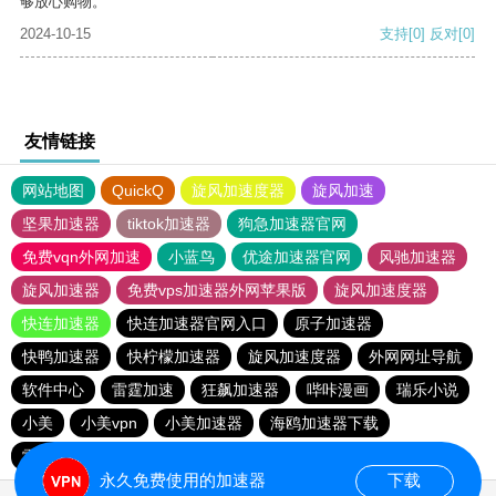
够放心购物。
2024-10-15
支持
[0]
反对
[0]
友情链接
网站地图
QuickQ
旋风加速度器
旋风加速
坚果加速器
tiktok加速器
狗急加速器官网
免费vqn外网加速
小蓝鸟
优途加速器官网
风驰加速器
旋风加速器
免费vps加速器外网苹果版
旋风加速度器
快连加速器
快连加速器官网入口
原子加速器
快鸭加速器
快柠檬加速器
旋风加速度器
外网网址导航
软件中心
雷霆加速
狂飙加速器
哔咔漫画
瑞乐小说
小美
小美vpn
小美加速器
海鸥加速器下载
雷霆加速版ins
雷霆加速下载
海鸥加速度
雷霆加速
永久免费使用的加速器
下载