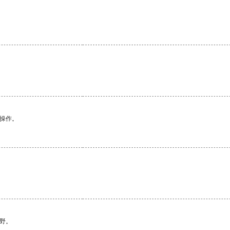
悉操作。
野。