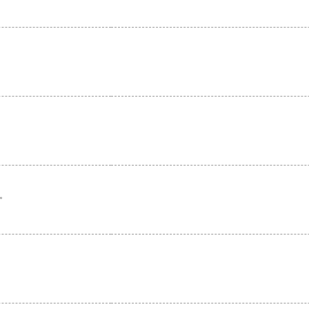
。
。
。