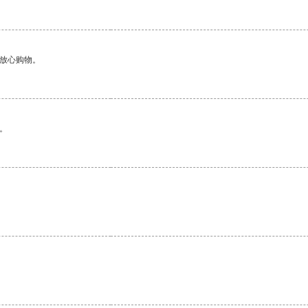
够放心购物。
。