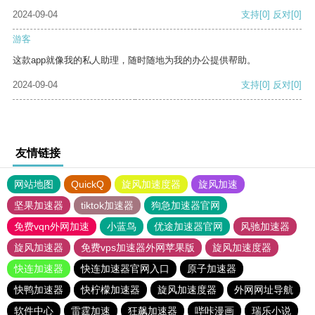
2024-09-04
支持
[0]
反对
[0]
游客
这款app就像我的私人助理，随时随地为我的办公提供帮助。
2024-09-04
支持
[0]
反对
[0]
友情链接
网站地图
QuickQ
旋风加速度器
旋风加速
坚果加速器
tiktok加速器
狗急加速器官网
免费vqn外网加速
小蓝鸟
优途加速器官网
风驰加速器
旋风加速器
免费vps加速器外网苹果版
旋风加速度器
快连加速器
快连加速器官网入口
原子加速器
快鸭加速器
快柠檬加速器
旋风加速度器
外网网址导航
软件中心
雷霆加速
狂飙加速器
哔咔漫画
瑞乐小说